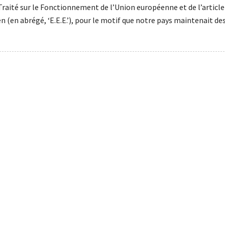
 Traité sur le Fonctionnement de l’Union européenne et de l’article
 (en abrégé, ‘E.E.E.’), pour le motif que notre pays maintenait de
ags:
cadastre
,
CIR
,
contribuable
,
étranger
,
immeuble
,
immobilier
dence
,
wizard