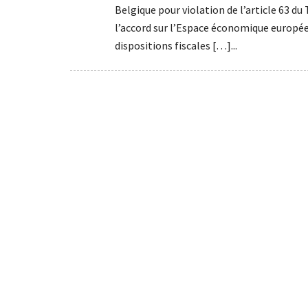
Belgique pour violation de l’article 63 du
l’accord sur l’Espace économique européen
dispositions fiscales […]...
Published On -
24/04/2021
Anthony Bochon
Tax Law
T
étranger
,
revenu cadastral
,
seconde rési
TAX LAW