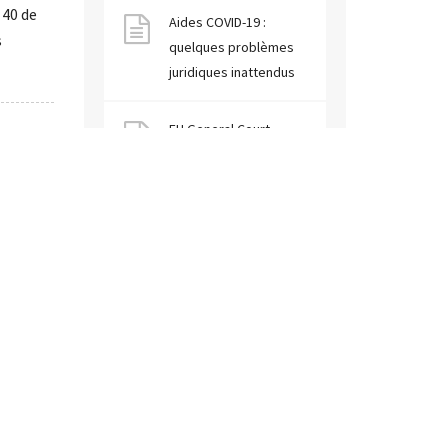
 40 de
Aides COVID-19 :
s
quelques problèmes
juridiques inattendus
EU General Court
confirms greater
flexibility of State Aid
control in COVID-19
context
Catégories
Arbitration
(1)
Competition Law
(8)